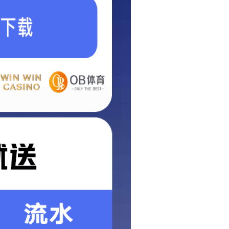
务为一体的专业制造传动机械的企业
6666926
@minghuagear.com
省温岭市经济开发区工业大道